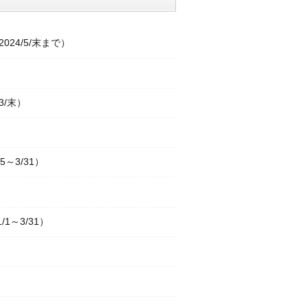
24/5/末まで）
3/末）
～3/31）
1～3/31）