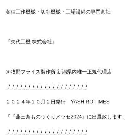
各種工作機械・切削機械・工場設備の専門商社
『矢代工機 株式会社』
㈱牧野フライス製作所 新潟県内唯一正規代理店
_/_/_/_/_/_/_/_/_/_/_/_/_/_/_/_/_/_/_/_/
２０２４年１０月２日発行 YASHIRO TIMES
「『燕三条ものづくりメッセ2024』に出展致します」
_/_/_/_/_/_/_/_/_/_/_/_/_/_/_/_/_/_/_/_/